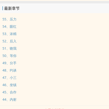
如……自己生一个。试管太痛，她不想受那个罪。反正那野种身上流的
最新章节
是周律怀的血，与其被冰冷的针头折磨，不如……让这个野种，亲自给
她一个孩子。她以为这是一场各取所需的交易。却没想到，那个在她
55、压力
面前唯唯诺诺的少年。骨子里，是头野狼。
54、眼红
53、浓精
52、后入
51、吻我
50、等你
49、分手
48、约谈
47、小三
46、坐镇
45、合作
44、内射