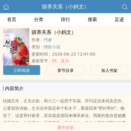
驯养关系（小妈文）
首页
分类
排行
搜索
足迹
驯养关系（小妈文）
作者：
代参
类别：
情欲小说
2026-06-23 12:41:00
更新时间：
最新章节：
55、压力
立即阅读
章节目录
加入书架
内容简介
结婚五年，丈夫出轨，和小三一起死于车祸。乔玙还没来得及悲伤，
公婆就告诉她，丈夫在外面还有个私生子，要接回来“帮衬帮衬”。她
笑了。说是帮衬家里，其实就是接回来继承家业。周家的股份是她攥
在手里的，公司是她一手管着的，凭什么让一个从山里来的野种坐享
展开全部
其成？公婆那点架空她的算盘，她看得一清二楚。与其被踢出局，不