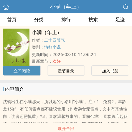
小满（年上）
首页
分类
排行
搜索
足迹
小满（年上）
作者：
二十四节气
类别：
情欲小说
2026-08-10 11:06:24
更新时间：
最新章节：
欢好
立即阅读
章节目录
加入书架
内容简介
沈确出生在小满那天，所以她的小名叫“小满”。注：1，免费2，年龄
差15岁，有任何雷点都不建议食用（作者杂食无雷点，文中有其他性
向，读者还需慎重）*3，喜欢温馨故事的，看前42章；喜欢跌宕起伏
的，可以从第44章开始看。不过总体来说，它们其实是一个整体，所
展开全部
以建议大家都看噢。