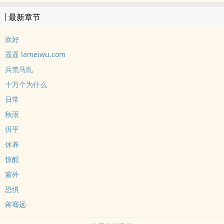
最新章节
欢好
遥遥 lameiwu.com
兵荒马乱
十万个为什么
日常
秋雨
弭平
休养
惊醒
窗外
恐惧
蒋骞远