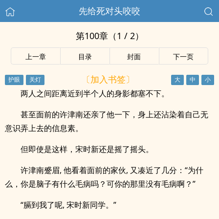
先给死对头咬咬
第100章（1 / 2）
上一章
目录
封面
下一页
〔加入书签〕
两人之间距离近到半个人的身影都塞不下。
甚至面前的许津南还亲了他一下，身上还沾染着自己无
意识弄上去的信息素。
但即使是这样，宋时新还是摇了摇头。
许津南蹙眉, 他看着面前的家伙, 又凑近了几分：“为什
么，你是脑子有什么毛病吗？可你的那里没有毛病啊？”
“膈到我了呢, 宋时新同学。”