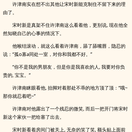
许津南实在想不出其他让宋时新能克制住不留下来的理
由了。
宋时新是真架不住许津南这么看着他，更别说, 现在他全
然知晓自己的心事的情况下。
他喉结滚动，就这么看着许津南，舔了舔嘴唇，隐忍的
说：“孤o寡a同处一室，对你和我都不好。”
“你不是我的男朋友，但是你是我喜欢的人, 我要对你负
责的, 宝宝。”
许津南眯眼看他, 抬脚对着那处不乖的地方顶了顶：“哦~
那你就忍着吧~”
许津南对他露出了一个残忍的微笑, 而后一把开门将宋时
新这个家伙一把给塞了出去。
宋时新看着房间门被关上, 无奈的笑了笑, 额头贴上面前