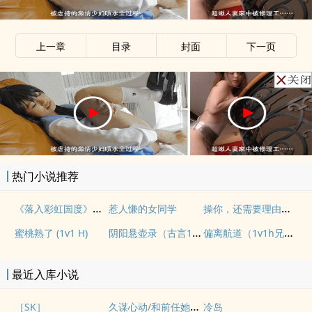
上一章
目录
封面
下一页
热门小说推荐
《落入彩虹国度》穿越+西幻+言情
操你，还需要理由吗？(校园H)
惹人慊的女同学
阴阳悬壶录（古言1v1H）
偏离航道（1v1h兄妹骨科bg）
蜜桃熟了 (1v1 H)
最近入库小说
久谋心动/和前任她小姨先婚后爱
［SK］
冷岛